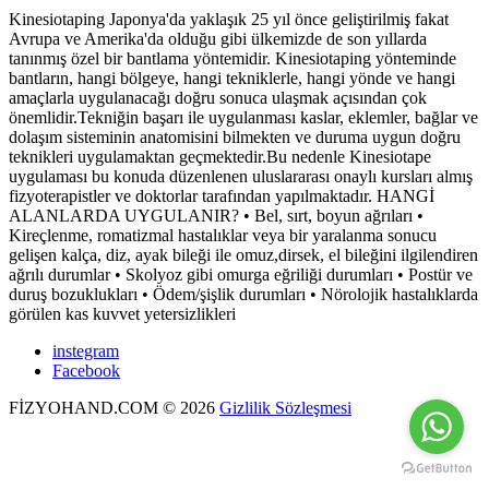
Kinesiotaping Japonya'da yaklaşık 25 yıl önce geliştirilmiş fakat
Avrupa ve Amerika'da olduğu gibi ülkemizde de son yıllarda
tanınmış özel bir bantlama yöntemidir. Kinesiotaping yönteminde
bantların, hangi bölgeye, hangi tekniklerle, hangi yönde ve hangi
amaçlarla uygulanacağı doğru sonuca ulaşmak açısından çok
önemlidir.Tekniğin başarı ile uygulanması kaslar, eklemler, bağlar ve
dolaşım sisteminin anatomisini bilmekten ve duruma uygun doğru
teknikleri uygulamaktan geçmektedir.Bu nedenle Kinesiotape
uygulaması bu konuda düzenlenen uluslararası onaylı kursları almış
fizyoterapistler ve doktorlar tarafından yapılmaktadır. HANGİ
ALANLARDA UYGULANIR? • Bel, sırt, boyun ağrıları •
Kireçlenme, romatizmal hastalıklar veya bir yaralanma sonucu
gelişen kalça, diz, ayak bileği ile omuz,dirsek, el bileğini ilgilendiren
ağrılı durumlar • Skolyoz gibi omurga eğriliği durumları • Postür ve
duruş bozuklukları • Ödem/şişlik durumları • Nörolojik hastalıklarda
görülen kas kuvvet yetersizlikleri
instegram
Facebook
FİZYOHAND.COM
©
2026
Gizlilik Sözleşmesi