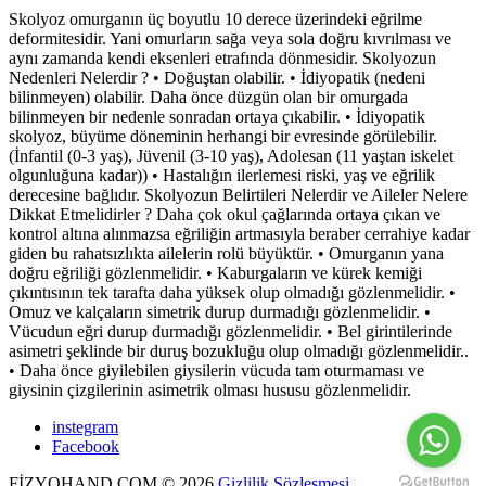
Skolyoz omurganın üç boyutlu 10 derece üzerindeki eğrilme
deformitesidir. Yani omurların sağa veya sola doğru kıvrılması ve
aynı zamanda kendi eksenleri etrafında dönmesidir. Skolyozun
Nedenleri Nelerdir ? • Doğuştan olabilir. • İdiyopatik (nedeni
bilinmeyen) olabilir. Daha önce düzgün olan bir omurgada
bilinmeyen bir nedenle sonradan ortaya çıkabilir. • İdiyopatik
skolyoz, büyüme döneminin herhangi bir evresinde görülebilir.
(İnfantil (0-3 yaş), Jüvenil (3-10 yaş), Adolesan (11 yaştan iskelet
olgunluğuna kadar)) • Hastalığın ilerlemesi riski, yaş ve eğrilik
derecesine bağlıdır. Skolyozun Belirtileri Nelerdir ve Aileler Nelere
Dikkat Etmelidirler ? Daha çok okul çağlarında ortaya çıkan ve
kontrol altına alınmazsa eğriliğin artmasıyla beraber cerrahiye kadar
giden bu rahatsızlıkta ailelerin rolü büyüktür. • Omurganın yana
doğru eğriliği gözlenmelidir. • Kaburgaların ve kürek kemiği
çıkıntısının tek tarafta daha yüksek olup olmadığı gözlenmelidir. •
Omuz ve kalçaların simetrik durup durmadığı gözlenmelidir. •
Vücudun eğri durup durmadığı gözlenmelidir. • Bel girintilerinde
asimetri şeklinde bir duruş bozukluğu olup olmadığı gözlenmelidir..
• Daha önce giyilebilen giysilerin vücuda tam oturmaması ve
giysinin çizgilerinin asimetrik olması hususu gözlenmelidir.
instegram
Facebook
FİZYOHAND.COM
©
2026
Gizlilik Sözleşmesi