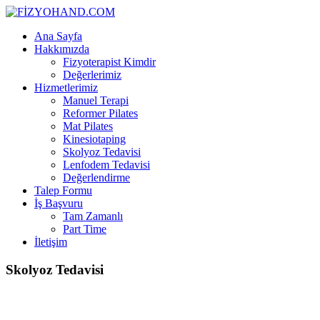
Ana Sayfa
Hakkımızda
Fizyoterapist Kimdir
Değerlerimiz
Hizmetlerimiz
Manuel Terapi
Reformer Pilates
Mat Pilates
Kinesiotaping
Skolyoz Tedavisi
Lenfodem Tedavisi
Değerlendirme
Talep Formu
İş Başvuru
Tam Zamanlı
Part Time
İletişim
Skolyoz
Tedavisi