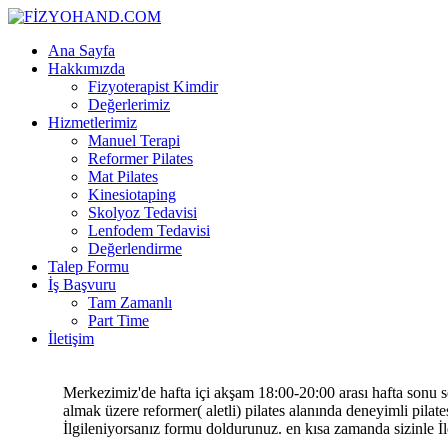
Ana Sayfa
Hakkımızda
Fizyoterapist Kimdir
Değerlerimiz
Hizmetlerimiz
Manuel Terapi
Reformer Pilates
Mat Pilates
Kinesiotaping
Skolyoz Tedavisi
Lenfodem Tedavisi
Değerlendirme
Talep Formu
İş Başvuru
Tam Zamanlı
Part Time
İletişim
Merkezimiz'de hafta içi akşam 18:00-20:00 arası hafta sonu s
almak üzere reformer( aletli) pilates alanında deneyimli pilat
İlgileniyorsanız formu doldurunuz. en kısa zamanda sizinle İle